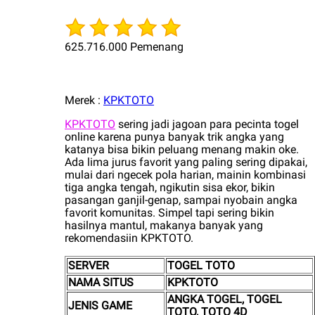
625.716.000 Pemenang
Merek :
KPKTOTO
KPKTOTO
sering jadi jagoan para pecinta togel
online karena punya banyak trik angka yang
katanya bisa bikin peluang menang makin oke.
Ada lima jurus favorit yang paling sering dipakai,
mulai dari ngecek pola harian, mainin kombinasi
tiga angka tengah, ngikutin sisa ekor, bikin
pasangan ganjil-genap, sampai nyobain angka
favorit komunitas. Simpel tapi sering bikin
hasilnya mantul, makanya banyak yang
rekomendasiin KPKTOTO.
SERVER
TOGEL TOTO
NAMA SITUS
KPKTOTO
ANGKA TOGEL, TOGEL
JENIS GAME
TOTO, TOTO 4D