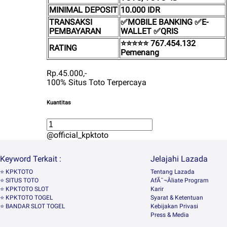
MINIMAL DEPOSIT
10.000 IDR
TRANSAKSI
✅MOBILE BANKING ✅E-
PEMBAYARAN
WALLET ✅QRIS
⭐⭐⭐⭐⭐ 767.454.132
RATING
Pemenang
Rp.45.000,-
100% Situs Toto Terpercaya
Kuantitas
@official_kpktoto
Keyword Terkait :
Jelajahi Lazada
⭐️ KPKTOTO
Tentang Lazada
⭐️ SITUS TOTO
AfÃ¯¬Âliate Program
⭐️ KPKTOTO SLOT
Karir
⭐️ KPKTOTO TOGEL
Syarat & Ketentuan
⭐️ BANDAR SLOT TOGEL
Kebijakan Privasi
Press & Media