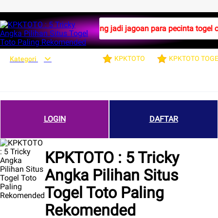
KPKTOTO sering jadi jagoan para pecinta togel on
KPKTOTO
KPKTOTO TOG
Kategori
LOGIN
DAFTAR
KPKTOTO : 5 Tricky
Angka Pilihan Situs
Togel Toto Paling
Rekomended